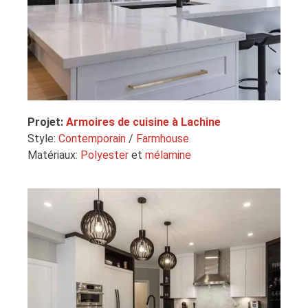
Projet:
Armoires de cuisine à Lachine
Style:
Contemporain
/
Farmhouse
Matériaux:
Polyester
et
mélamine