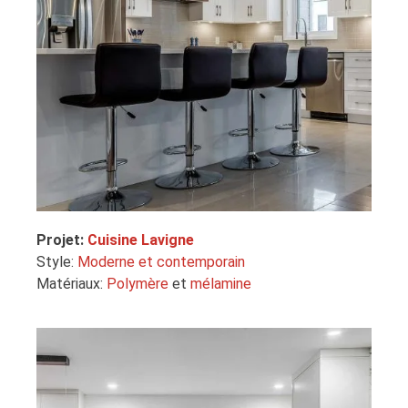
Projet:
Cuisine Lavigne
Style:
Moderne et contemporain
Matériaux:
Polymère
et
mélamine