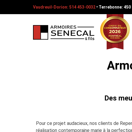
Vaudreuil-Dorion: 514 453-0032
•
Terrebonne: 450
Armo
Des meub
Pour ce projet audacieux, nos clients de Repen
réalisation contemporaine marie à la perfection 