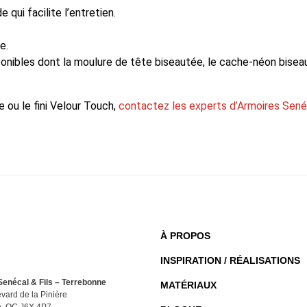
 qui facilite l’entretien.
e.
onibles dont la moulure de tête biseautée, le cache-néon biseau
e ou le fini Velour Touch,
contactez les experts d’Armoires Senéc
À PROPOS
INSPIRATION / RÉALISATIONS
enécal & Fils – Terrebonne
MATÉRIAUX
vard de la Pinière
e, QC J6X 4P7