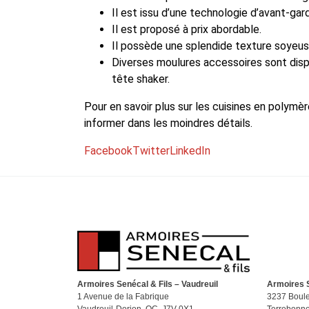
Il est issu d’une technologie d’avant-garde
Il est proposé à prix abordable.
Il possède une splendide texture soyeus
Diverses moulures accessoires sont disp
tête shaker.
Pour en savoir plus sur les cuisines en polymèr
informer dans les moindres détails.
Facebook
Twitter
LinkedIn
Armoires Senécal & Fils – Vaudreuil
Armoires S
1 Avenue de la Fabrique
3237 Boule
Vaudreuil-Dorion, QC J7V 0X1
Terrebonn