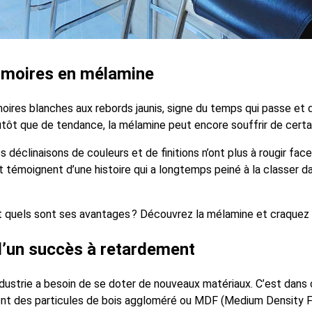
armoires en mélamine
ires blanches aux rebords jaunis, signe du temps qui passe et d’un
tôt que de tendance, la mélamine peut encore souffrir de certai
s déclinaisons de couleurs et de finitions n’ont plus à rougir fac
émoignent d’une histoire qui a longtemps peiné à la classer dan
ut quels sont ses avantages ? Découvrez la mélamine et craquez 
 d’un succès à retardement
ndustrie a besoin de se doter de nouveaux matériaux. C’est dans 
ont des particules de bois aggloméré ou MDF (Medium Density Fi